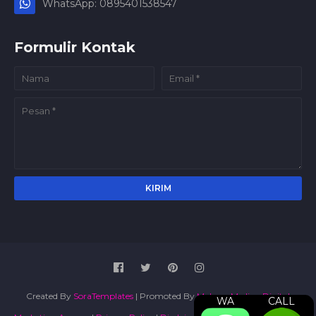
WhatsApp: 0895401538547
Formulir Kontak
Created By
SoraTemplates
| Promoted By
Maboor Media - Digital
WA
CALL