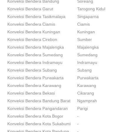
Konveksi Bendera Bandung
Soreang
Konveksi Bendera Garut
Tarogong Kidul
Konveksi Bendera Tasikmalaya
Singaparna
Konveksi Bendera Ciamis
Ciamis
Konveksi Bendera Kuningan
Kuningan
Konveksi Bendera Cirebon
Sumber
Konveksi Bendera Majalengka
Majalengka
Konveksi Bendera Sumedang
Sumedang
Konveksi Bendera Indramayu
Indramayu
Konveksi Bendera Subang
Subang
Konveksi Bendera Purwakarta
Purwakarta
Konveksi Bendera Karawang
Karawang
Konveksi Bendera Bekasi
Cikarang
Konveksi Bendera Bandung Barat
Ngamprah
Konveksi Bendera Pangandaran
Parigi
Konveksi Bendera Kota Bogor
-
Konveksi Bendera Kota Sukabumi
-
Konveksi Bendera Kota Bandung
-