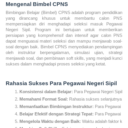
Mengenal Bimbel CPNS
Bimbingan Belajar (Bimbel) CPNS adalah program pendidikan
yang dirancang khusus untuk membantu calon PNS
mempersiapkan diri menghadapi seleksi masuk Pegawai
Negeri Sipil. Program ini bertujuan untuk memberikan
persiapan yang komprehensif dan intensif agar calon PNS
dapat menguasai materi seleksi dan mampu menjawab soal-
soal dengan baik. Bimbel CPNS menyediakan pendampingan
oleh instruktur berpengalaman, simulasi ujian, strategi
menjawab soal, dan pembinaan soft skills, yang menjadi kunci
sukses dalam menghadapi proses seleksi yang ketat.
Rahasia Sukses Para Pegawai Negeri Sipil
Konsistensi dalam Belajar:
 Para Pegawai Negeri Sipil y
Memahami Format Soal:
 Rahasia sukses selanjutnya a
Memanfaatkan Bimbingan Instruktur:
 Para Pegawai Neg
Belajar Efektif dengan Strategi Tepat:
 Para Pegawai Neg
Mengelola Waktu dengan Baik:
 Waktu adalah faktor kru