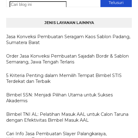
JENIS LAYANAN LAINNYA
Jasa Konveksi Pembuatan Seragam Kaos Sablon Padang,
Sumatera Barat
Order Jasa Konveksi Pembuatan Sajadah Bordir & Sablon
Semarang, Jawa Tengah Terlaris
5 Kriteria Penting dalam Memilih Tempat Bimbel STIS
Terdekat dan Terbaik
Bimbel SSN: Menjadi Pilihan Utama untuk Sukses
Akademis
Bimbel TNI AL: Pelatihan Masuk AAL untuk Calon Taruna
dengan Efektivitas Bimbel Masuk AAL
Cari Info Jasa Pembuatan Slayer Palangkaraya,