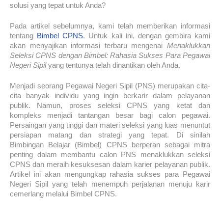
solusi yang tepat untuk Anda?
Pada artikel sebelumnya, kami telah memberikan informasi
tentang
Bimbel CPNS
. Untuk kali ini, dengan gembira kami
akan menyajikan informasi terbaru mengenai
Menaklukkan
Seleksi CPNS dengan Bimbel: Rahasia Sukses Para Pegawai
Negeri Sipil
yang tentunya telah dinantikan oleh Anda.
Menjadi seorang Pegawai Negeri Sipil (PNS) merupakan cita-
cita banyak individu yang ingin berkarir dalam pelayanan
publik. Namun, proses seleksi CPNS yang ketat dan
kompleks menjadi tantangan besar bagi calon pegawai.
Persaingan yang tinggi dan materi seleksi yang luas menuntut
persiapan matang dan strategi yang tepat. Di sinilah
Bimbingan Belajar (Bimbel) CPNS berperan sebagai mitra
penting dalam membantu calon PNS menaklukkan seleksi
CPNS dan meraih kesuksesan dalam karier pelayanan publik.
Artikel ini akan mengungkap rahasia sukses para Pegawai
Negeri Sipil yang telah menempuh perjalanan menuju karir
cemerlang melalui Bimbel CPNS.