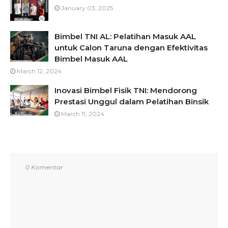
January 03, 2025
Bimbel TNI AL: Pelatihan Masuk AAL
untuk Calon Taruna dengan Efektivitas
Bimbel Masuk AAL
March 12, 2024
Inovasi Bimbel Fisik TNI: Mendorong
Prestasi Unggul dalam Pelatihan Binsik
March 11, 2024
0 Komentar