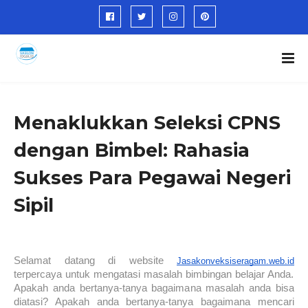
Menaklukkan Seleksi CPNS
dengan Bimbel: Rahasia
Sukses Para Pegawai Negeri
Sipil
Selamat datang di website
Jasakonveksiseragam.web.id
terpercaya untuk mengatasi masalah bimbingan belajar Anda.
Apakah anda bertanya-tanya bagaimana masalah anda bisa
diatasi? Apakah anda bertanya-tanya bagaimana mencari