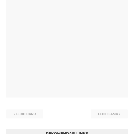
LEBIH BARU
LEBIH LAMA
REKOMENDASI LINKS