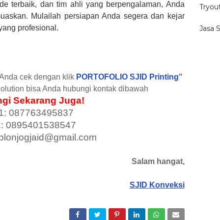
ode terbaik, dan tim ahli yang berpengalaman, Anda
Tryou
askan. Mulailah persiapan Anda segera dan kejar
yang profesional.
Jasa 
a Anda cek dengan klik
PORTOFOLIO SJID Printing
"
olution bisa Anda hubungi kontak dibawah
gi Sekarang Juga!
1: 087763495837
2: 0895401538547
ablonjogjaid@gmail.com
Salam hangat,
SJID Konveksi