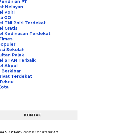
Pendirian PT
at Nelayan
l Polri
ra GO
l TNI Polri Terdekat
l Gratis
el Kedinasan Terdekat
Times
opuler
asi Sekolah
ltan Pajak
el STAN Terbaik
l Akpol
 Berkibar
rivat Terdekat
 Tekno
Kota
KONTAK