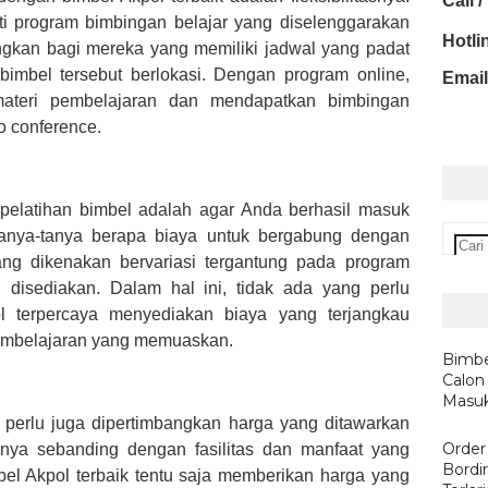
Call 
i program bimbingan belajar yang diselenggarakan
Hotli
ngkan bagi mereka yang memiliki jadwal yang padat
 bimbel tersebut berlokasi. Dengan program online,
Email
teri pembelajaran dan mendapatkan bimbingan
eo conference.
ap pelatihan bimbel adalah agar Anda berhasil masuk
anya-tanya berapa biaya untuk bergabung dengan
ang dikenakan bervariasi tergantung pada program
g disediakan. Dalam hal ini, tidak ada yang perlu
ol terpercaya menyediakan biaya yang terjangkau
pembelajaran yang memuaskan.
Bimbe
Calon
Masu
 perlu juga dipertimbangkan harga yang ditawarkan
Order
nya sebanding dengan fasilitas dan manfaat yang
Bordi
el Akpol terbaik tentu saja memberikan harga yang