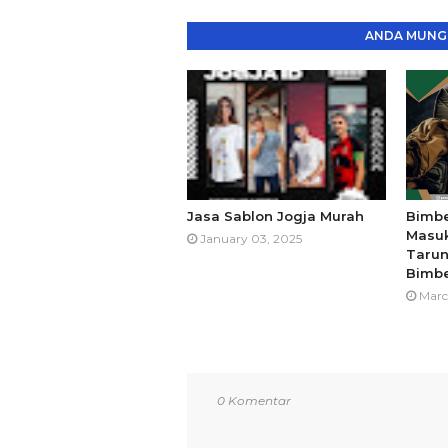
ANDA MUNGK
Jasa Sablon Jogja Murah
Bimbe
Masuk
January 03, 2025
Tarun
Bimbe
Marc
0 Komentar