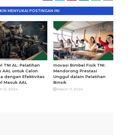
IN MENYUKAI POSTINGAN INI
l TNI AL: Pelatihan
Inovasi Bimbel Fisik TNI:
 AAL untuk Calon
Mendorong Prestasi
a dengan Efektivitas
Unggul dalam Pelatihan
l Masuk AAL
Binsik
h 12, 2024
March 11, 2024