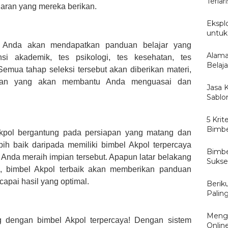
Terlari
aran yang mereka berikan.
Eksplo
untuk
, Anda akan mendapatkan panduan belajar yang
Alama
nsi akademik, tes psikologi, tes kesehatan, tes
Belaj
mua tahap seleksi tersebut akan diberikan materi,
latihan yang akan membantu Anda menguasai dan
Jasa 
Sablo
5 Kri
Bimbe
kpol bergantung pada persiapan yang matang dan
ih baik daripada memiliki bimbel Akpol terpercaya
Bimbe
Anda meraih impian tersebut. Apapun latar belakang
Sukse
, bimbel Akpol terbaik akan memberikan panduan
pai hasil yang optimal.
Berik
Palin
Menge
g dengan bimbel Akpol terpercaya! Dengan sistem
Onlin