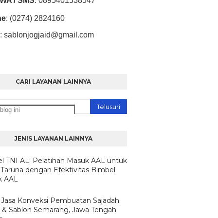
/ WA / SMS
:
0895401538547
ne
: (0274) 2824160
:
sablonjogjaid@gmail.com
CARI LAYANAN LAINNYA
JENIS LAYANAN LAINNYA
l TNI AL: Pelatihan Masuk AAL untuk
 Taruna dengan Efektivitas Bimbel
k AAL
 Jasa Konveksi Pembuatan Sajadah
r & Sablon Semarang, Jawa Tengah