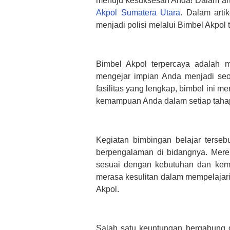
menuju kesuksesan Anda! Dalam ar
Akpol Sumatera Utara
. Dalam arti
menjadi polisi melalui Bimbel Akpol 
Bimbel Akpol terpercaya adalah 
mengejar impian Anda menjadi seor
fasilitas yang lengkap, bimbel ini m
kemampuan Anda dalam setiap tahap
Kegiatan bimbingan belajar terseb
berpengalaman di bidangnya. Mer
sesuai dengan kebutuhan dan kema
merasa kesulitan dalam mempelajari 
Akpol.
Salah satu keuntungan bergabung de