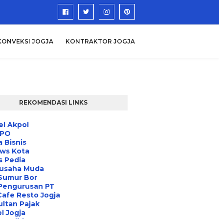
KONVEKSI JOGJA
KONTRAKTOR JOGJA
REKOMENDASI LINKS
l Akpol
IPO
a Bisnis
ews Kota
s Pedia
usaha Muda
Sumur Bor
 Pengurusan PT
Cafe Resto Jogja
ltan Pajak
l Jogja