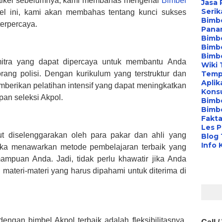
tikel sebelumnya, kami membahas mengenai
Bimbel
Jasa 
Serik
kel ini, kami akan membahas tentang kunci sukses
Bimbe
terpercaya.
Pana
Bimbe
Bimbe
Bimb
mitra yang dapat dipercaya untuk membantu Anda
Wiki 
ang polisi. Dengan kurikulum yang terstruktur dan
Temp
Aplik
emberikan pelatihan intensif yang dapat meningkatkan
Konsu
an seleksi Akpol.
Bimb
Bimbe
Fakta
Les P
ut diselenggarakan oleh para pakar dan ahli yang
Blog
Info 
eka menawarkan metode pembelajaran terbaik yang
mpuan Anda. Jadi, tidak perlu khawatir jika Anda
materi-materi yang harus dipahami untuk diterima di
ngan bimbel Akpol terbaik adalah fleksibilitasnya.