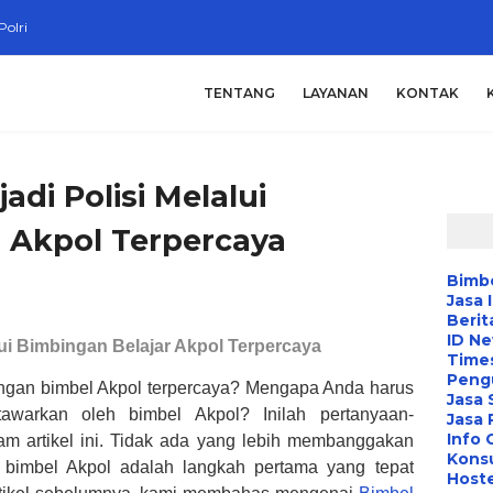
Polri
TENTANG
LAYANAN
KONTAK
di Polisi Melalui
 Akpol Terpercaya
Bimbe
Jasa 
Berit
ID N
ui
Bimbingan Belajar Akpol Terpercaya
Time
Peng
gan bimbel Akpol terpercaya? Mengapa Anda harus
Jasa 
tawarkan oleh bimbel Akpol? Inilah pertanyaan-
Jasa
Info 
am artikel ini. Tidak ada yang lebih membanggakan
Konsu
 bimbel Akpol adalah langkah pertama yang tepat
Hoste