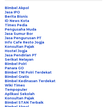
Bimbel Akpol
Jasa IPO
Berita Bisnis
ID News Kota
Times Pedia
Pengusaha Muda
Jasa Sumur Bor
Jasa Pengurusan PT
Info Cafe Resto Jogja
Konsultan Pajak
Hostel Jogja
Jasa Pendirian PT
Serikat Nelayan
Bimbel Polri
Panara GO
Bimbel TNI Polri Terdekat
Bimbel Gratis
Bimbel Kedinasan Terdekat
Wiki Times
Tempopuler
Aplikasi Sekolah
Konsultan Pajak
Bimbel STAN Terbaik
Bimbel Akpol