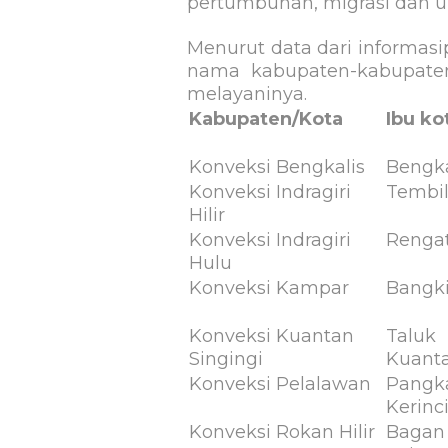
pertumbuhan, migrasi dan ur
Menurut data dari informasip
nama kabupaten-kabupaten
melayaninya.
Kabupaten/Kota
Ibu ko
Konveksi Bengkalis
Bengka
Konveksi Indragiri
Tembi
Hilir
Konveksi Indragiri
Renga
Hulu
Konveksi Kampar
Bangk
Konveksi Kuantan
Taluk
Singingi
Kuant
Konveksi Pelalawan
Pangk
Kerinc
Konveksi Rokan Hilir
Bagan 