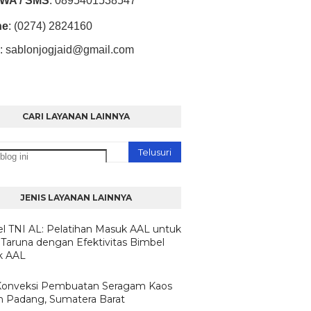
/ WA / SMS
:
0895401538547
ne
: (0274) 2824160
:
sablonjogjaid@gmail.com
CARI LAYANAN LAINNYA
JENIS LAYANAN LAINNYA
l TNI AL: Pelatihan Masuk AAL untuk
 Taruna dengan Efektivitas Bimbel
k AAL
Konveksi Pembuatan Seragam Kaos
n Padang, Sumatera Barat