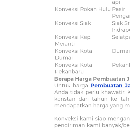
api
Konveksi Rokan Hulu
Pasir
Penga
Konveksi Siak
Siak Sr
Indrap
Konveksi Kep.
Selatp
Meranti
Konveksi Kota
Dumai
Dumai
Konveksi Kota
Pekan
Pekanbaru
Berapa Harga Pembuatan Ja
Untuk harga
Pembuatan Ja
Anda tidak perlu khawatir.
konstan dari tahun ke ta
mendapatkan harga yang 
Konveksi kami siap mengan
pengiriman kami banyak/berv