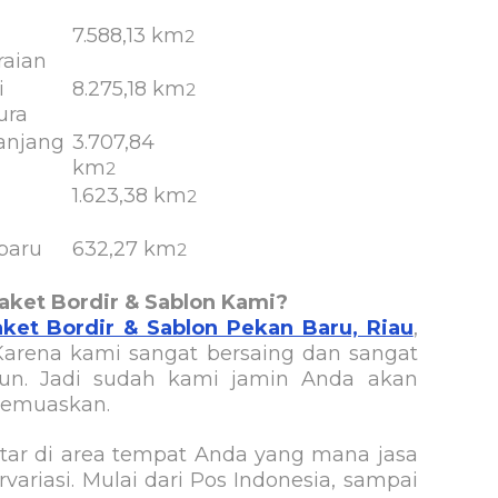
7.588,13 km
2
raian
i
8.275,18 km
2
ura
anjang
3.707,84
km
2
1.623,38 km
2
baru
632,27 km
2
ket Bordir & Sablon Kami?
ket Bordir & Sablon Pekan Baru, Riau
,
 Karena kami sangat bersaing dan sangat
hun. Jadi sudah kami jamin Anda akan
memuaskan.
tar di area tempat Anda yang mana jasa
ariasi. Mulai dari Pos Indonesia, sampai