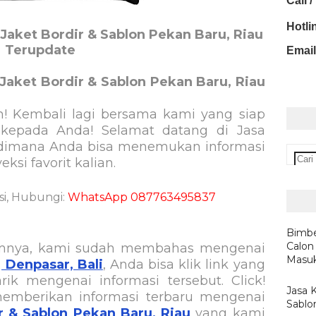
Call 
Hotli
Jaket Bordir & Sablon Pekan Baru, Riau
Terupdate
Email
Jaket Bordir & Sablon Pekan Baru, Riau
n! Kembali lagi bersama kami yang siap
 kepada Anda! Selamat datang di Jasa
dimana Anda bisa menemukan informasi
ksi favorit kalian.
si, Hubungi:
WhatsApp 087763495837
Bimbe
Calon
mnya, kami sudah membahas mengenai
Masu
 Denpasar, Bali
, Anda bisa klik link yang
rik mengenai informasi tersebut. Click!
Jasa 
memberikan informasi terbaru mengenai
Sablo
r & Sablon Pekan Baru, Riau
yang kami