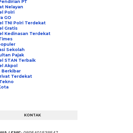
Pendirian PT
at Nelayan
l Polri
ra GO
l TNI Polri Terdekat
l Gratis
el Kedinasan Terdekat
Times
opuler
asi Sekolah
ltan Pajak
el STAN Terbaik
l Akpol
 Berkibar
rivat Terdekat
 Tekno
Kota
KONTAK