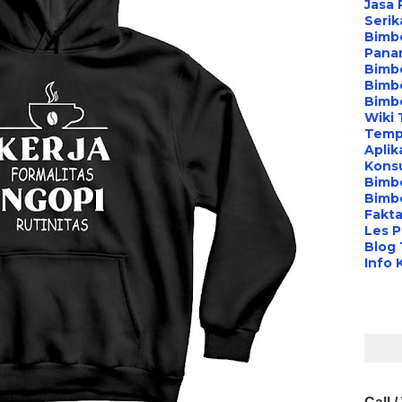
Jasa 
Serik
Bimbe
Pana
Bimbe
Bimbe
Bimb
Wiki 
Temp
Aplik
Konsu
Bimb
Bimbe
Fakta
Les P
Blog
Info 