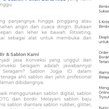
unggu.
Bimbe
Sukse
ang panjangnya hingga pinggang atau
5 Kri
nahan angin dan cuaca dingin. Bukaan
Bimbe
depan dari leher ke bawah. Ritsleting,
Eksplo
akai sebagai alat untuk membuka dan
untuk
Order
ir & Sablon Kami
Bordi
jadi jasa Konveksi yang unggul dan
Terlari
onveksi Seragam adalah jawabannya!
 Seragam? Sablon Jogja ID dalam
Alama
enaga ahli sablon dan jahit profesional
Belaj
laman dibidangnya.
Menge
Onlin
aik menggunakan sablon digital, sablon
Tryou
DTG dan bordir. Melayani sablon baju
 sablon diantara sablon rubber, glitter,
Kunci 