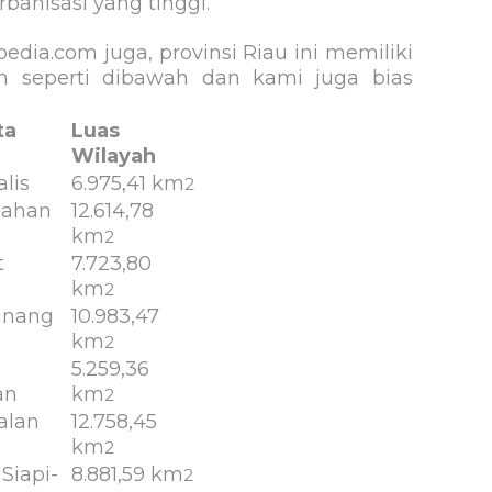
banisasi yang tinggi.
edia.com juga, provinsi Riau ini memiliki
 seperti dibawah dan kami juga bias
ta
Luas
Wilayah
lis
6.975,41 km
2
lahan
12.614,78
km
2
t
7.723,80
km
2
inang
10.983,47
km
2
5.259,36
an
km
2
alan
12.758,45
i
km
2
Siapi-
8.881,59 km
2