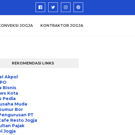
KONVEKSI JOGJA
KONTRAKTOR JOGJA
REKOMENDASI LINKS
l Akpol
IPO
a Bisnis
ews Kota
s Pedia
usaha Muda
Sumur Bor
 Pengurusan PT
Cafe Resto Jogja
ltan Pajak
l Jogja