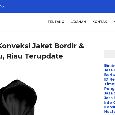
Polri
TENTANG
LAYANAN
KONTAK
onveksi Jaket Bordir &
, Riau Terupdate
Bimbe
Jasa 
Berit
ID N
Time
Peng
Jasa 
Jasa
Info 
Konsu
Hoste