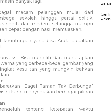
 masih banyak lagi.
Bimbi
bagai macam pelanggan mulai dari
Cari 
embaga, sekolah hingga partai politik.
Palan
ki canggih dan modern sehingga mampu
aan cepat dengan hasil memuaskan.
kut keuntungan yang bisa Anda dapatkan
:
Konveksi. Bisa memilih dan menetapkan
sa warna yang berbeda-beda, gambar yang
ingkat kesulitan yang mungkin bahkan
lain.
am
ibaratkan “Bagai Taman Tak Berbunga”
Disini kami menyediakan berbagai pilihan
an
mengeluh tentang ketepatan waktu