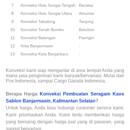
7
Konveksi Hulu Sungai Tengah
Barabai
8
Konveksi Hulu Sungai Utara
Amuntai
9
Konveksi Tabalong
Tanjung
10
Konveksi Tanah Bumbu
Batulicin
11
Konveksi Balangan
Paringin
12
Kota Banjarmasin
-
13
Konveksi Kota Banjarbaru
-
Konveksi kami siap mengantar di area tempat Anda yang
mana jasa pengiriman kami banyak/bervariasi. Mulai dari
Pos Indonesia, sampai Cargo Garuda Indonesia.
Berapa Harga
Konveksi Pembuatan Seragam Kaos
Sablon Banjarmasin, Kalimantan Selatan
?
Untuk harga, Anda bisa hubungi customer service kami.
Kami prioritaskan Anda. Kami tentu memberikan harga
yang bersaing dengan harga jual yang di pasaran, yang
sangat bervariasi.