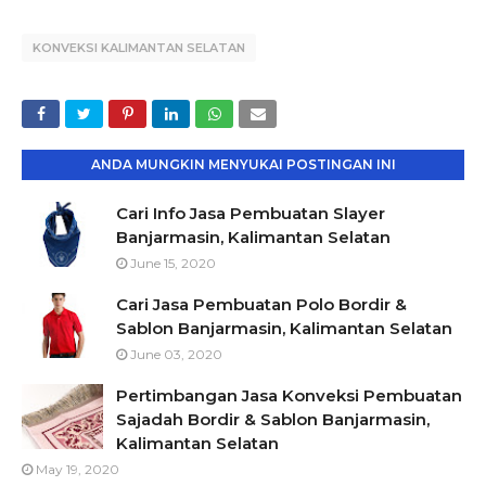
KONVEKSI KALIMANTAN SELATAN
ANDA MUNGKIN MENYUKAI POSTINGAN INI
Cari Info Jasa Pembuatan Slayer
Banjarmasin, Kalimantan Selatan
June 15, 2020
Cari Jasa Pembuatan Polo Bordir &
Sablon Banjarmasin, Kalimantan Selatan
June 03, 2020
Pertimbangan Jasa Konveksi Pembuatan
Sajadah Bordir & Sablon Banjarmasin,
Kalimantan Selatan
May 19, 2020