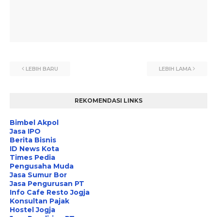
LEBIH BARU
LEBIH LAMA
REKOMENDASI LINKS
Bimbel Akpol
Jasa IPO
Berita Bisnis
ID News Kota
Times Pedia
Pengusaha Muda
Jasa Sumur Bor
Jasa Pengurusan PT
Info Cafe Resto Jogja
Konsultan Pajak
Hostel Jogja