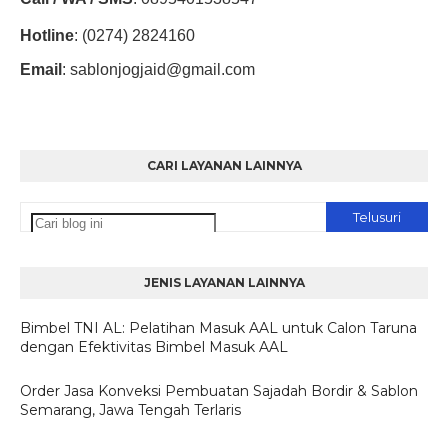
Hotline
: (0274) 2824160
Email
:
sablonjogjaid@gmail.com
CARI LAYANAN LAINNYA
JENIS LAYANAN LAINNYA
Bimbel TNI AL: Pelatihan Masuk AAL untuk Calon Taruna
dengan Efektivitas Bimbel Masuk AAL
Order Jasa Konveksi Pembuatan Sajadah Bordir & Sablon
Semarang, Jawa Tengah Terlaris