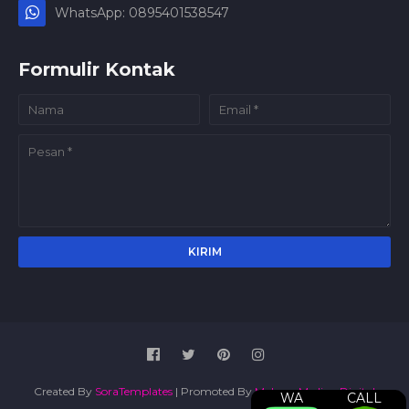
WhatsApp: 0895401538547
Formulir Kontak
Created By
SoraTemplates
| Promoted By
Maboor Media - Digital
WA
CALL