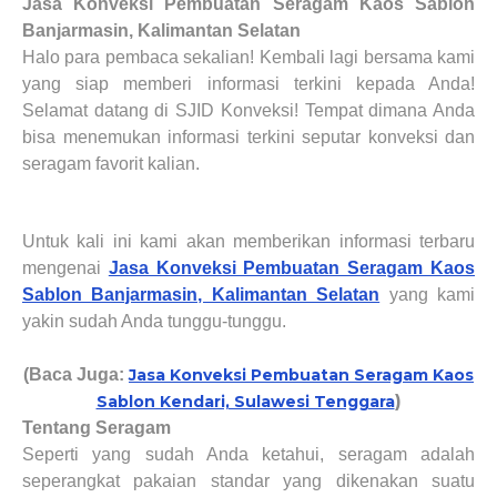
Jasa Konveksi Pembuatan Seragam Kaos Sablon
Banjarmasin, Kalimantan Selatan
Halo para pembaca sekalian! Kembali lagi bersama kami
yang siap memberi informasi terkini kepada Anda!
Selamat datang di SJID Konveksi! Tempat dimana Anda
bisa menemukan informasi terkini seputar konveksi dan
seragam favorit kalian.
Untuk kali ini kami akan memberikan informasi terbaru
mengenai
Jasa Konveksi Pembuatan Seragam Kaos
Sablon Banjarmasin, Kalimantan Selatan
yang kami
yakin sudah Anda tunggu-tunggu.
(Baca Juga:
Jasa Konveksi Pembuatan Seragam Kaos
)
Sablon Kendari, Sulawesi Tenggara
Tentang Seragam
Seperti yang sudah Anda ketahui, seragam adalah
seperangkat pakaian standar yang dikenakan suatu