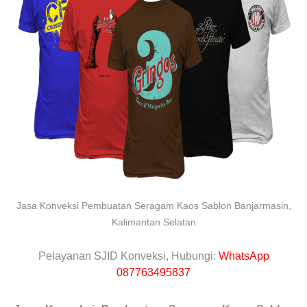
Jasa Konveksi Pembuatan Seragam Kaos Sablon Banjarmasin,
Kalimantan Selatan
Pelayanan SJID Konveksi, Hubungi:
WhatsApp
087763495837